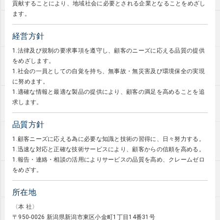
貢献することにより、地域社会に必要とされる企業となることをめざし
ます。
経営方針
1.法律及び規制の要求事項を遵守し、顧客のニーズに応える品質の提供
をめざします。
1.社会の一員としての自覚を持ち、無事故・無災害及び環境保全の実現
に努めます。
1.適確な情報と最適な製品の提供により、顧客の満足を高めることを追
求します。
品質方針
1.顧客ニーズに応える為に必要な知識と技術の習得に、日々努力する。
1.迅速な対応と正確な技術サービスにより、顧客からの信頼を高める。
1.報告・連絡・相談の活用によりサービスの品質を高め、クレームゼロ
をめざす。
所在地
〈本 社〉
〒950-0026 新潟県新潟市東区小金町1丁目14番31号