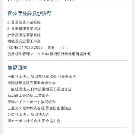
官公庁登録
及び許可
計量器製造事業登録
計量器修理事業登録
計量器販売事業登録
機械器具設置工事業
ISO/IEC 17025:2005 「質量」「力」
質量標準管理マニュアル(新潟県計量検定所届け出)
加盟団体
一般社団法人 新潟県計量協会 計量器部会
全国計量器販売事業者連合会
一般社団法人 日本計量機器工業連合会
新潟商工会議所 工業部会
東港ハイテクポート協同組合
三菱ガス化学株式会社 災害防止協議会
公益社団法人 新潟法人会
旭カーボン株式会社 安全協力会