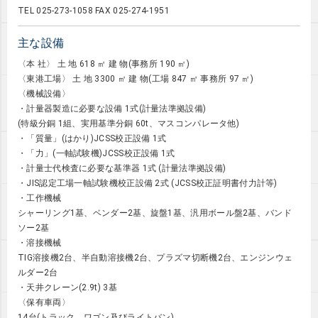
TEL 025-273-1058 FAX 025-274-1951
主な設備
〈本 社〉 土 地 618 ㎡ 建 物(事務所 190 ㎡)
〈東港工場〉 土 地 3300 ㎡ 建 物(工場 847 ㎡ 事務所 97 ㎡)
〈機械設備〉
・計量器製造に必要な設備 1式(計量法準拠設備)
(特級分銅 1組、実用基準分銅 60t、マスコンパレータ他)
・「質量」(はかり)JCSS校正設備 1式
・「力」(一軸試験機)JCSS校正設備 1式
・計量士代検査に必要な基準器 1式 (計量法準拠設備)
・JIS認定工場一軸試験機校正設備 2式 (JCSS校正証明書付力計等)
・工作機械
シャーリング1基、ベンダー2基、旋盤1基、汎用ボール盤2基、バンド
ソー2基
・溶接機械
TIG溶接機2台、半自動溶接機2台、プラズマ切断機2台、エンジンウェ
ルダー2台
・天井クレーン(2.9t) 3基
〈保有車両〉
14台(トラック、ワゴン及びライトバン)